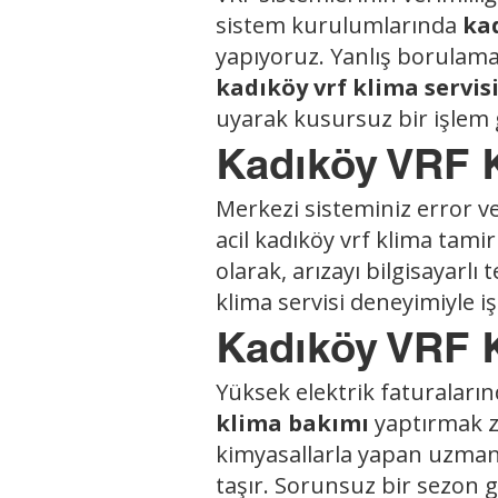
sistem kurulumlarında
ka
yapıyoruz. Yanlış borulama
kadıköy vrf klima servis
uyarak kusursuz bir işlem g
Kadıköy VRF K
Merkezi sisteminiz error v
acil kadıköy vrf klima tami
olarak, arızayı bilgisayarlı 
klima servisi deneyimiyle 
Kadıköy VRF 
Yüksek elektrik faturalar
klima
bakımı
yaptırmak zo
kimyasallarla yapan uzma
taşır. Sorunsuz bir sezon g