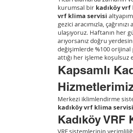
kurumsal bir
kadıköy vrf 
vrf
klima servisi
altyapımı
gezici aracımızla, çağrınız
ulaşıyoruz. Haftanın her gü
arıyorsanız doğru yerdesini
değişimlerde %100 orijinal
attığı her işleme koşulsuz e
Kapsamlı Kad
Hizmetlerimi
Merkezi iklimlendirme siste
kadıköy vrf klima servis
Kadıköy VRF K
VRF sistemlerinin verimlili