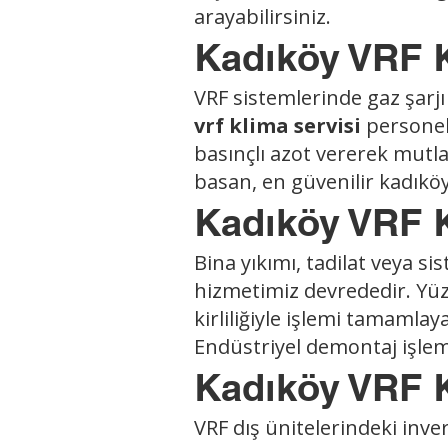
arayabilirsiniz.
Kadıköy VRF 
VRF sistemlerinde gaz şarjı g
vrf
klima servisi
personel
basınçlı azot vererek mutl
basan, en güvenilir kadıköy 
Kadıköy VRF 
Bina yıkımı, tadilat veya 
hizmetimiz devrededir. Yüzl
kirliliğiyle işlemi tamamla
Endüstriyel demontaj işleml
Kadıköy VRF K
VRF dış ünitelerindeki inver