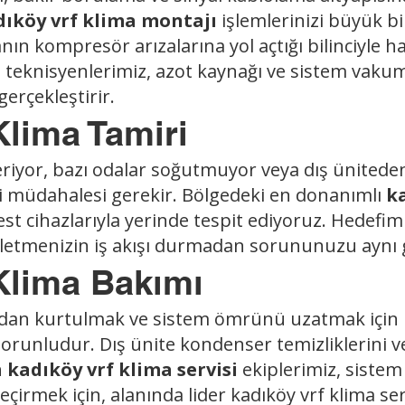
dıköy vrf klima montajı
işlemlerinizi büyük bi
nın kompresör arızalarına yol açtığı bilinciyle 
i
teknisyenlerimiz, azot kaynağı ve sistem vaku
erçekleştirir.
lima Tamiri
eriyor, bazı odalar soğutmuyor veya dış ünitede
ri müdahalesi gerekir. Bölgedeki en donanımlı
ka
test cihazlarıyla yerinde tespit ediyoruz. Hedefimiz
işletmenizin iş akışı durmadan sorununuzu aynı 
Klima Bakımı
ından kurtulmak ve sistem ömrünü uzatmak için
runludur. Dış ünite kondenser temizliklerini ve 
n
kadıköy vrf klima servisi
ekiplerimiz, siste
eçirmek için, alanında lider kadıköy vrf klima se