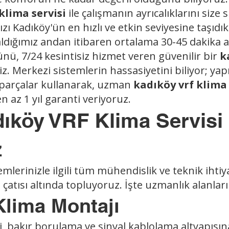
klima servisi
ile çalışmanın ayrıcalıklarını siz
zı Kadıköy'ün en hızlı ve etkin seviyesine taşıd
ı aldığımız andan itibaren ortalama 30-45 dakika 
nü, 7/24 kesintisiz hizmet veren güvenilir bir
k
z. Merkezi sistemlerin hassasiyetini biliyor; ya
 parçalar kullanarak, uzman
kadıköy vrf klima 
n az 1 yıl garanti veriyoruz.
ıköy VRF Klima Servisi
z
mlerinizle ilgili tüm mühendislik ve teknik ihtiy
i
çatısı altında topluyoruz. İşte uzmanlık alanlar
lima Montajı
ği, bakır borulama ve sinyal kablolama altyapısı