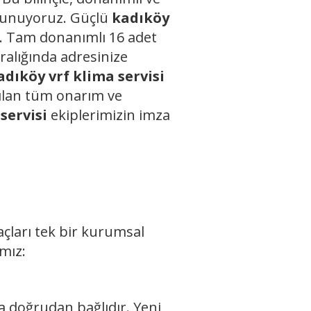
e sunuyoruz. Güçlü
kadıköy
ık. Tam donanımlı 16 adet
aralığında adresinize
adıköy vrf klima servisi
pılan tüm onarım ve
servisi
ekiplerimizin imza
açları tek bir kurumsal
ımız:
na doğrudan bağlıdır. Yeni