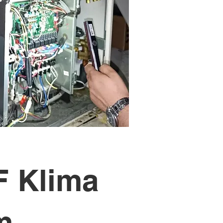
F Klima
m