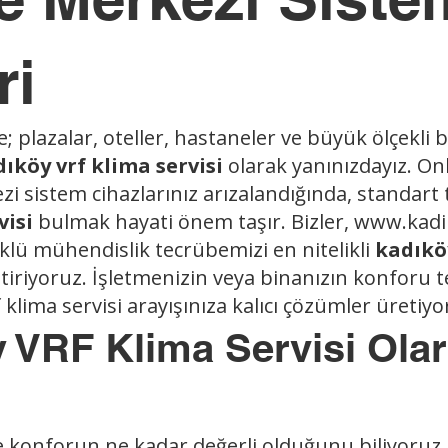
ri
; plazalar, oteller, hastaneler ve büyük ölçekli bi
ıköy vrf klima servisi
olarak yanınızdayız. Onl
zi sistem cihazlarınız arızalandığında, standart
visi
bulmak hayati önem taşır. Bizler,
www.kadik
klü mühendislik tecrübemizi en nitelikli
kadıköy
tiriyoruz. İşletmenizin veya binanızın konforu t
 klima servisi arayışınıza kalıcı çözümler üretiyo
y VRF Klima Servisi Ola
e konforun ne kadar değerli olduğunu biliyoruz. 