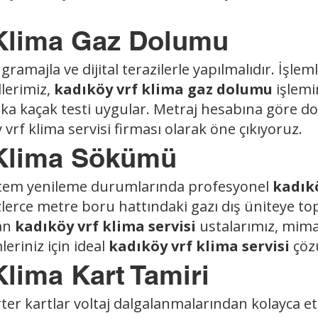
Klima Gaz Dolumu
ramajla ve dijital terazilerle yapılmalıdır. İşleml
lerimiz,
kadıköy vrf klima gaz dolumu
işlemi
aka kaçak testi uygular. Metraj hesabına göre 
vrf klima servisi firması olarak öne çıkıyoruz.
Klima Sökümü
sistem yenileme durumlarında profesyonel
kadıkö
erce metre boru hattındaki gazı dış üniteye top
yan
kadıköy vrf klima servisi
ustalarımız, mima
eriniz için ideal
kadıköy vrf klima servisi
çöz
lima Kart Tamiri
ter kartlar voltaj dalgalanmalarından kolayca etki