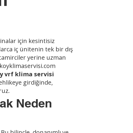
nalar için kesintisiz
arca iç ünitenin tek bir dış
 tamirciler yerine uzman
oyklimaservisi.com
 vrf klima servisi
ehlikeye girdiğinde,
ruz.
rak Neden
Bu bilinçle, donanımlı ve